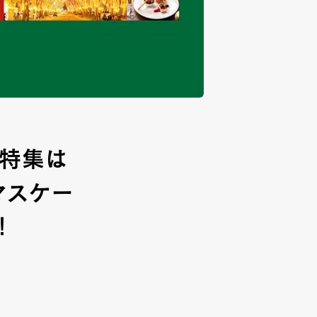
頭特集は
マスケー
！