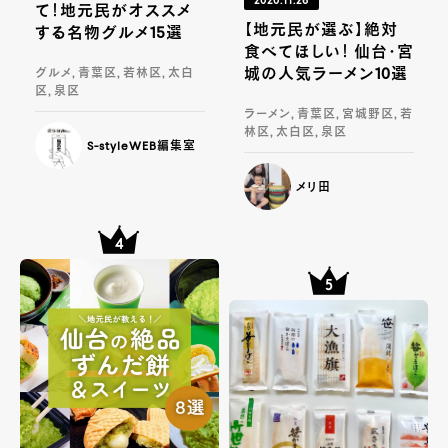
2020.11.26
て！地元民がオススメ
【地元民が選ぶ】絶対
する名物グルメ15選
食べてほしい！ 仙台・宮
城の人気ラーメン10選
グルメ, 青葉区, 若林区, 太白
区, 泉区
ラーメン, 青葉区, 宮城野区, 若
林区, 太白区, 泉区
S-styleWEB編集室
メリ田