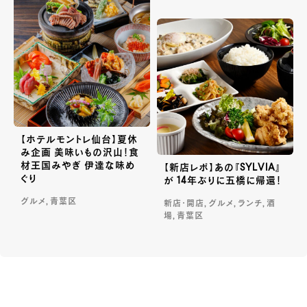
【ホテルモントレ仙台】夏休
み企画 美味いもの沢山！食
材王国みやぎ 伊達な味め
【新店レポ】あの『SYLVIA』
ぐり
が 14年ぶりに五橋に帰還！
グルメ, 青葉区
新店・開店, グルメ, ランチ, 酒
場, 青葉区