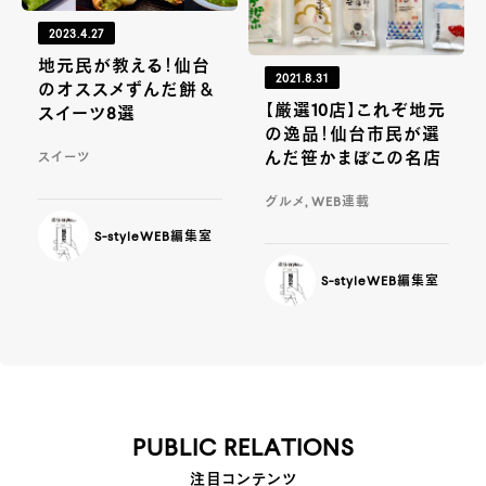
2023.4.27
地元民が教える！仙台
2021.8.31
のオススメずんだ餅＆
【厳選10店】これぞ地元
スイーツ8選
の逸品！仙台市民が選
んだ笹かまぼこの名店
スイーツ
グルメ, WEB連載
S-styleWEB編集室
S-styleWEB編集室
PUBLIC RELATIONS
注目コンテンツ