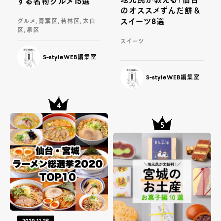
地元民が教える！仙台
する名物グルメ15選
のオススメずんだ餅＆
スイーツ8選
グルメ, 青葉区, 若林区, 太白
区, 泉区
スイーツ
S-styleWEB編集室
S-styleWEB編集室