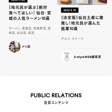
2020.11.26
【地元民が選ぶ】絶対
2022.3.16
食べてほしい！ 仙台・宮
【決定版】仙台土産に激
城の人気ラーメン10選
推し！地元民が選んだ
銘菓10選
ラーメン, 青葉区, 宮城野区, 若
林区, 太白区, 泉区
グルメ, スイーツ
メリ田
S-styleWEB編集室
PUBLIC RELATIONS
注目コンテンツ