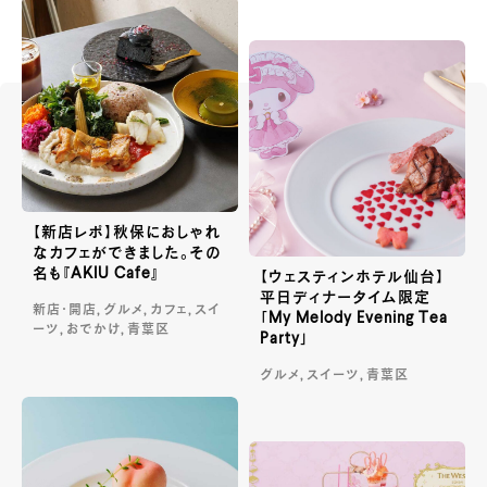
【新店レポ】秋保におしゃれ
なカフェができました。その
名も『AKIU Cafe』
【ウェスティンホテル仙台】
平日ディナータイム限定
新店・開店, グルメ, カフェ, スイ
「My Melody Evening Tea
ーツ, おでかけ, 青葉区
Party」
グルメ, スイーツ, 青葉区