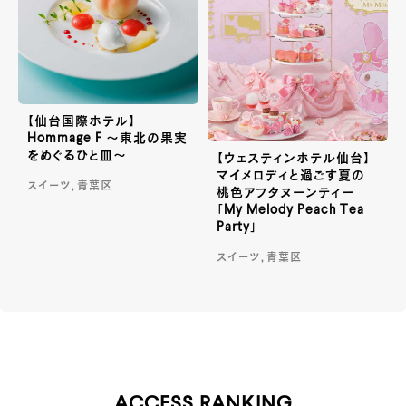
【仙台国際ホテル】
Hommage F ～東北の果実
をめぐるひと皿～
【ウェスティンホテル仙台】
マイメロディと過ごす夏の
スイーツ, 青葉区
桃色アフタヌーンティー
「My Melody Peach Tea
Party」
スイーツ, 青葉区
ACCESS RANKING