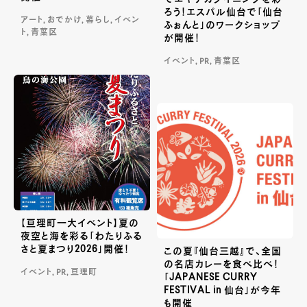
ろう！エスパル仙台で「仙台
アート, おでかけ, 暮らし, イベン
ふぉんと」のワークショップ
ト, 青葉区
が開催！
イベント, PR, 青葉区
【亘理町一大イベント】夏の
夜空と海を彩る「わたりふる
さと夏まつり2026」開催！
この夏『仙台三越』で、全国
の名店カレーを食べ比べ！
イベント, PR, 亘理町
「JAPANESE CURRY
FESTIVAL in 仙台」が今年
も開催