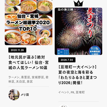
2020.11.26
【地元民が選ぶ】絶対
2026.7.30
食べてほしい！ 仙台・宮
【亘理町一大イベント】
城の人気ラーメン10選
夏の夜空と海を彩る
「わたりふるさと夏まつ
ラーメン, 青葉区, 宮城野区, 若
林区, 太白区, 泉区
り2026」開催！
イベント, PR, 亘理町
メリ田