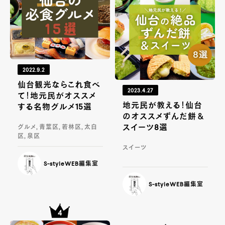
2022.9.2
仙台観光ならこれ食べ
2023.4.27
て！地元民がオススメ
地元民が教える！仙台
する名物グルメ15選
のオススメずんだ餅＆
スイーツ8選
グルメ, 青葉区, 若林区, 太白
区, 泉区
スイーツ
S-styleWEB編集室
S-styleWEB編集室