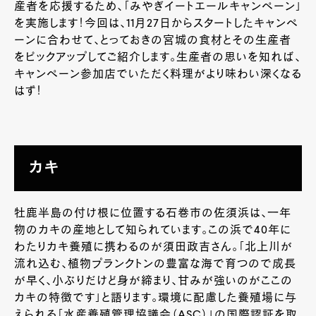
産者を応援するため、「みやぎイートエールキャンペーン」
を実施します！今回は、11月27日からスタートしたキャンペ
ーンに合わせて、とっておきの宮城の食材とその生産者
をピックアップしてご紹介します。生産者の思いを知れば、
キャンペーン参加店でいただく料理がより味わい深くなる
はず！
カキ
牡鹿半島の付け根に位置する石巻市の佐須浜は、一年
物のカキの産地として知られています。この浜で40年に
わたりカキ養殖に携わるのが須田政吉さん。「北上川が
流れ込む、植物プランクトンの豊富な海で育つので成⾧
が早く、小ぶりだけど身が締まり、甘みが強いのがここの
カキの特徴です」と語ります。環境に配慮した養殖場に与
えられる「水産養殖管理協議会（ASC）」の国際認証を取