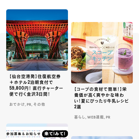
【仙台空港発】往復航空券
＋ホテル2泊朝食付で
59,800円！ 直行チャーター
【コープの食材で簡単！】栄
便で行く金沢3日間！
養価が高く爽やかな味わ
い！夏にぴったり牛乳レシピ
おでかけ, PR, その他
2選
暮らし, WEB連載, PR