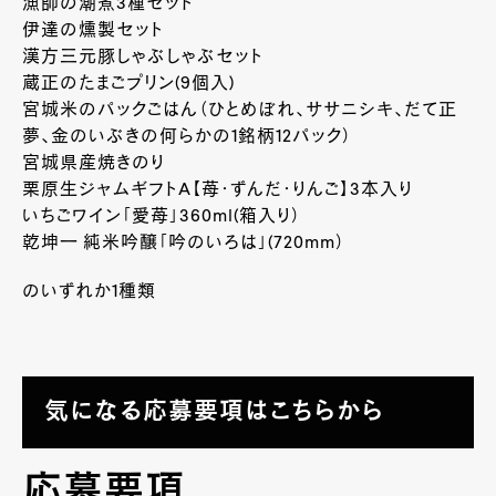
漁師の潮煮3種セット
伊達の燻製セット
漢方三元豚しゃぶしゃぶセット
蔵正のたまごプリン(9個入)
宮城米のパックごはん（ひとめぼれ、ササニシキ、だて正
夢、金のいぶきの何らかの1銘柄12パック）
宮城県産焼きのり
栗原生ジャムギフトA【苺・ずんだ・りんご】3本入り
いちごワイン「愛苺」360ml(箱入り）
乾坤一 純米吟醸「吟のいろは」(720mm）
のいずれか1種類
気になる応募要項はこちらから
応募要項