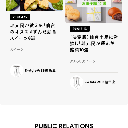
2023.4.27
地元民が教える！仙台
2022.3.16
のオススメずんだ餅＆
【決定版】仙台土産に激
スイーツ8選
推し！地元民が選んだ
銘菓10選
スイーツ
グルメ, スイーツ
S-styleWEB編集室
S-styleWEB編集室
PUBLIC RELATIONS