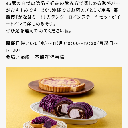
45
蔵の自慢の逸品を好みの飲み方で楽しめる泡盛バー
がおすすめです。ほか、沖縄ではお酒の〆として定番・那
覇市『がなはミート』のテンダーロインステーキセットがイ
ートインで楽しめるそう。
ぜひ足を運んでみてくださいね。
開催日時／6/6（水）～
11
（月）
10
：
00
～
19
：
30
（最終日～
17
：
00
）
会場／藤崎 本館7Ｆ催事場