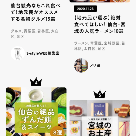
仙台観光ならこれ食べ
2020.11.26
て！地元民がオススメ
【地元民が選ぶ】絶対
する名物グルメ15選
食べてほしい！ 仙台・宮
城の人気ラーメン10選
グルメ, 青葉区, 若林区, 太白
区, 泉区
ラーメン, 青葉区, 宮城野区, 若
林区, 太白区, 泉区
S-styleWEB編集室
メリ田