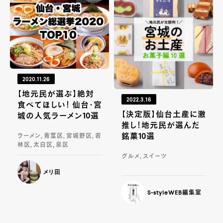
2020.11.26
【地元民が選ぶ】絶対
2022.3.16
食べてほしい！ 仙台・宮
【決定版】仙台土産に激
城の人気ラーメン10選
推し！地元民が選んだ
銘菓10選
ラーメン, 青葉区, 宮城野区, 若
林区, 太白区, 泉区
グルメ, スイーツ
メリ田
S-styleWEB編集室