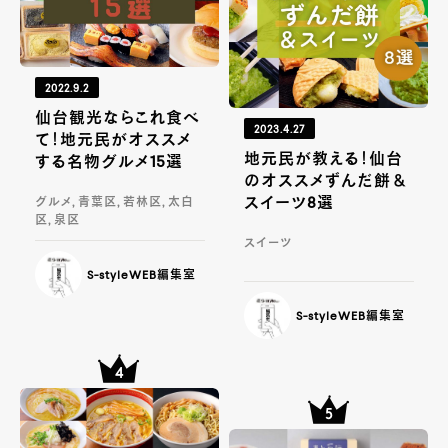
2022.9.2
仙台観光ならこれ食べ
2023.4.27
て！地元民がオススメ
地元民が教える！仙台
する名物グルメ15選
のオススメずんだ餅＆
スイーツ8選
グルメ, 青葉区, 若林区, 太白
区, 泉区
スイーツ
S-styleWEB編集室
S-styleWEB編集室