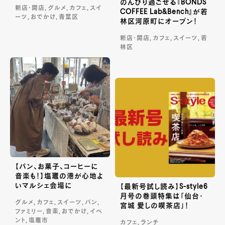
のんびり過ごせる『BONDS
新店・開店, グルメ, カフェ, スイ
COFFEE Lab&Bench』が若
ーツ, おでかけ, 青葉区
林区河原町にオープン！
新店・開店, カフェ, スイーツ, 若
林区
【パン、お菓子、コーヒーに
音楽も！】塩竈の港が心地よ
いマルシェ会場に
【最新号試し読み】S-style6
月号の巻頭特集は「仙台・
グルメ, カフェ, スイーツ, パン,
宮城 愛しの喫茶店」！
ファミリー, 音楽, おでかけ, イベ
ント, 塩竈市
カフェ, ランチ