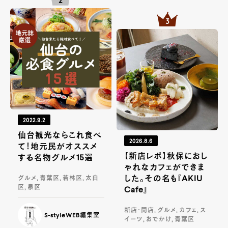
2022.9.2
仙台観光ならこれ食べ
2026.8.6
て！地元民がオススメ
【新店レポ】秋保におし
する名物グルメ15選
ゃれなカフェができま
した。その名も『AKIU
グルメ, 青葉区, 若林区, 太白
区, 泉区
Cafe』
新店・開店, グルメ, カフェ, ス
S-styleWEB編集室
イーツ, おでかけ, 青葉区