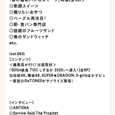
「春の最新パン＆スイーツ」特集[全32P]
◎新顔スイーツ
◎贈りたいおやつ
◎ベーグル再注目！
◎新・食パン専門店
◎話題のフルーツサンド
◎春のサンドウィッチ
etc.
(vol.663)
【コンテンツ】
＜編集長が行く! 出張取材＞
「SDGs推進 TGC しずおか 2020」へ潜入！[全8P]
日向坂46、欅坂46、SUPER★DRAGON、E-girlsほかデビュ
ー直前のSixTONESがサプライズ登場！
【インタビュー】
◎ANTENA
◎Survive Said The Prophet