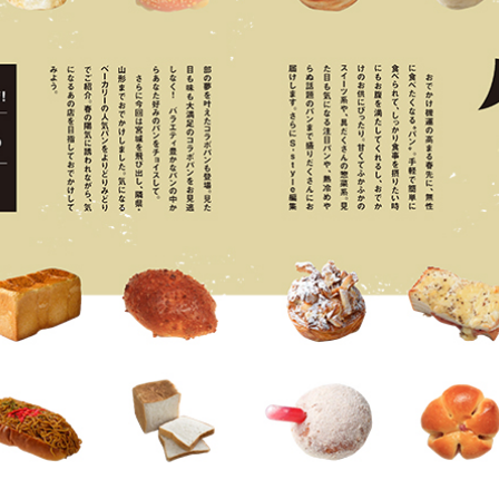
【インタビュー】
◎フジファブリック
◎ベリーグッドマン
◎OKAMOTO'S
◎ネクライトーキー
◎GRAPEVINE
【こちらもおすすめ! 】
◎本誌撮り下ろしSHOT＆私服
ぜんりょく★ボーイズ大解剖
森 瞬太
遠藤大斗
三浦大輝
小松 笙
保土原壱成
大平一心
◎春の宴会特集
◎バクコメの「爆UP!!」