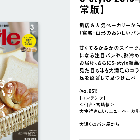
常版】
新店＆人気ベーカリーから
「宮城･山形のおいしいパ
甘くてふかふかのスイーツ
になる注目パンや、熱冷め
お届け。さらにS-styl
見た目も味も大満足のコラ
足を延ばして見つけたベー
(vol.651)
【コンテンツ】
＜仙台・宮城編＞
★今行きたい、ニューベーカリ
★遠くのパン屋から
耳より情報が届きました！