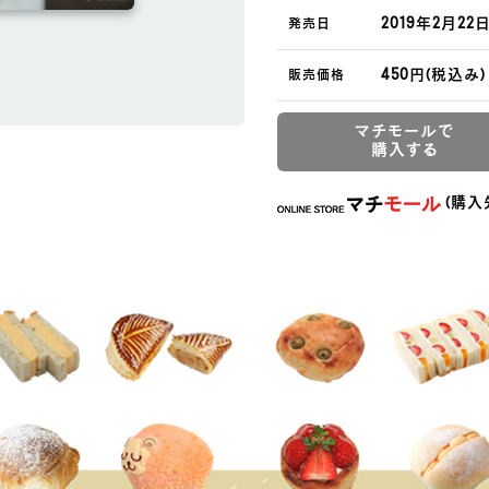
★おかしマルシェで春のパン
2019年2月22
発売日
★注目集まる!
450円(税込み)
販売価格
じわじわキテる、イマドキブレ
・思わず写真を撮りたくなる、
フルーツを使ったパン
マチモールで
購入する
・あんことバターの
ハイカロリーコンビが増えてる
・まだまだ続く高級食パンブー
(購入
★プロ直伝! おいしいパンの
★“見たい! 食べたい!”を叶え
S-style編集部オリジナルパ
＜山形編＞
★山形に増え続ける
おしゃれベーカリーにおでかけ
★山形の地元パン “ベタチョコ
愛され続ける理由