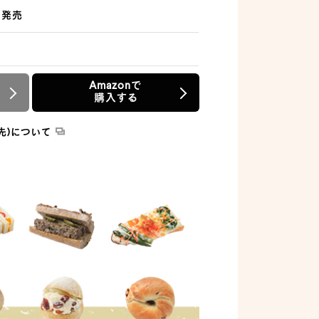
祭り
日発売
ッド
Amazonで
購入する
んです
ム
先)について
食べ方手帖
た、
ン開発室
しよう
”が