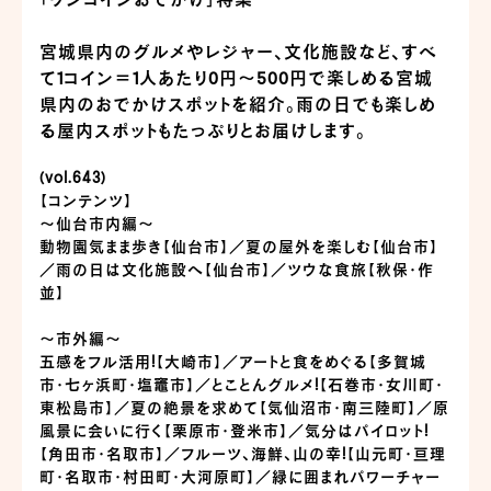
「ワンコインおでかけ」特集
宮城県内のグルメやレジャー、文化施設など、すべ
て1コイン＝1人あたり0円～500円で楽しめる宮城
県内のおでかけスポットを紹介。雨の日でも楽しめ
る屋内スポットもたっぷりとお届けします。
(vol.643)
【コンテンツ】
～仙台市内編～
動物園気まま歩き【仙台市】／夏の屋外を楽しむ【仙台市】
／雨の日は文化施設へ【仙台市】／ツウな食旅【秋保・作
並】
～市外編～
五感をフル活用!【大崎市】／アートと食をめぐる【多賀城
市・七ヶ浜町・塩竈市】／とことんグルメ!【石巻市・女川町・
東松島市】／夏の絶景を求めて【気仙沼市・南三陸町】／原
風景に会いに行く【栗原市・登米市】／気分はパイロット!
【角田市・名取市】／フルーツ、海鮮、山の幸!【山元町・亘理
町・名取市・村田町・大河原町】／緑に囲まれパワーチャー