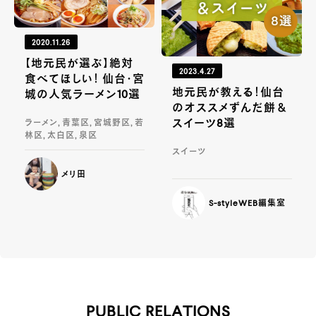
2020.11.26
【地元民が選ぶ】絶対
2023.4.27
食べてほしい！ 仙台・宮
地元民が教える！仙台
城の人気ラーメン10選
のオススメずんだ餅＆
スイーツ8選
ラーメン, 青葉区, 宮城野区, 若
林区, 太白区, 泉区
スイーツ
メリ田
S-styleWEB編集室
PUBLIC RELATIONS