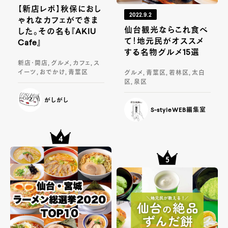
【新店レポ】秋保におし
2022.9.2
ゃれなカフェができま
仙台観光ならこれ食べ
した。その名も『AKIU
て！地元民がオススメ
Cafe』
する名物グルメ15選
新店・開店, グルメ, カフェ, ス
イーツ, おでかけ, 青葉区
グルメ, 青葉区, 若林区, 太白
区, 泉区
がしがし
S-styleWEB編集室