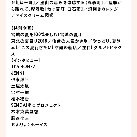
ジ!【蔵王町】／里山の恵みを体感する【丸森町】／喧騒か
ら離れて、深呼吸【七ヶ宿町・白石市】／海開きカレンダー
／アイスクリーム図鑑
【特別企画】
宮城の夏を100%楽しむ「宮城の夏!」
東北の夏祭り2018／仙台の人気かき氷／やっぱり、夏飲
み!／この夏行きたい! 話題の新店／注目! グルメトピック
ス
【インタビュー】
The BONEZ
JENNI
伊東洋平
土屋太鳳
沢村一樹
松本穂香
SENDAI座☆プロジェクト
本木克英監督
脳みそ夫
ぜんりょくボーイズ