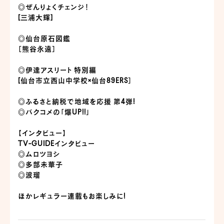
◎ぜんりょくチェンジ！
[三浦大輝]
◎仙台原石図鑑
［熊谷永遠］
◎伊達アスリート 特別編
[仙台市立西山中学校×仙台89ERS］
◎ふるさと納税で地域を応援 第4弾!
◎バクコメの「爆UP!!」
【インタビュー】
TV-GUIDEインタビュー
◎ムロツヨシ
◎多部未華子
◎波瑠
ほかレギュラー連載もお楽しみに!