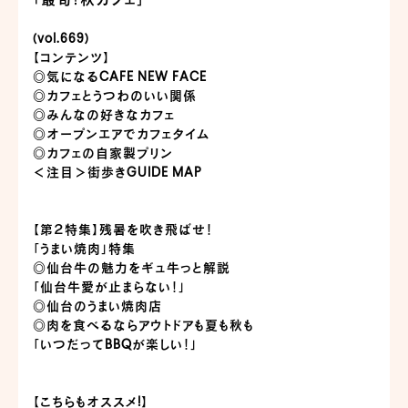
「最旬！秋カフェ」
(vol.669)
【コンテンツ】
◎気になるCAFE NEW FACE
◎カフェとうつわのいい関係
◎みんなの好きなカフェ
◎オープンエアでカフェタイム
◎カフェの自家製プリン
＜注目＞街歩きGUIDE MAP
【第２特集】残暑を吹き飛ばせ！
「うまい焼肉」特集
◎仙台牛の魅力をギュ牛っと解説
「仙台牛愛が止まらない！」
◎仙台のうまい焼肉店
◎肉を食べるならアウトドアも夏も秋も
「いつだってBBQが楽しい！」
【こちらもオススメ!】