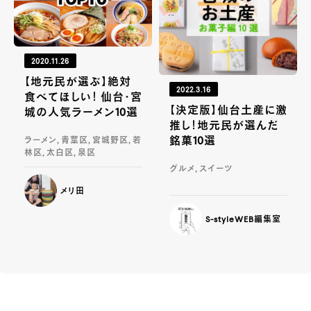
2020.11.26
【地元民が選ぶ】絶対
2022.3.16
食べてほしい！ 仙台・宮
【決定版】仙台土産に激
城の人気ラーメン10選
推し！地元民が選んだ
銘菓10選
ラーメン, 青葉区, 宮城野区, 若
林区, 太白区, 泉区
グルメ, スイーツ
メリ田
S-styleWEB編集室