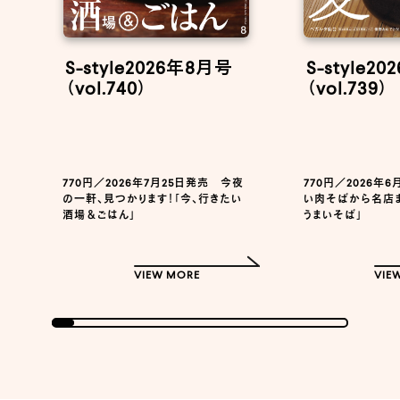
S-style2026年8月号
S-style2
（vol.740）
（vol.739）
770円／2026年7月25日発売 今夜
770円／2026年
の一軒、見つかります！「今、行きたい
い肉そばから名店ま
酒場＆ごはん」
うまいそば」
VIEW MORE
VIE