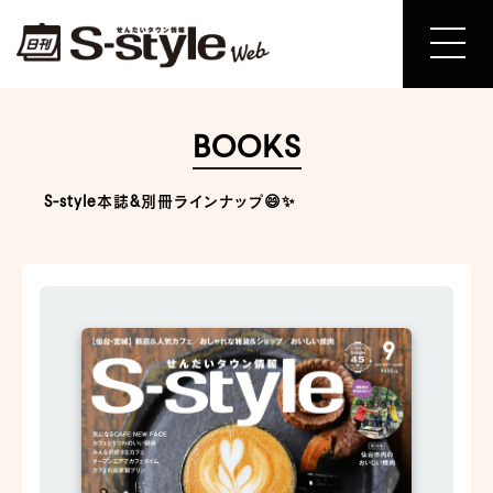
BOOKS
S-style本誌&別冊ラインナップ😄✨