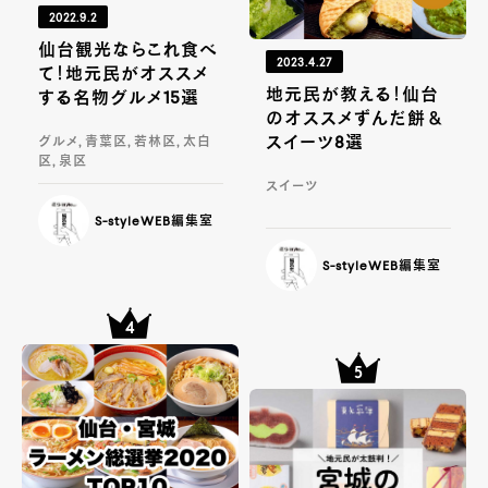
2022.9.2
仙台観光ならこれ食べ
2023.4.27
て！地元民がオススメ
地元民が教える！仙台
する名物グルメ15選
のオススメずんだ餅＆
スイーツ8選
グルメ, 青葉区, 若林区, 太白
区, 泉区
スイーツ
S-styleWEB編集室
S-styleWEB編集室