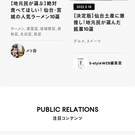
【地元民が選ぶ】絶対
2022.3.16
食べてほしい！ 仙台・宮
【決定版】仙台土産に激
城の人気ラーメン10選
推し！地元民が選んだ
銘菓10選
ラーメン, 青葉区, 宮城野区, 若
林区, 太白区, 泉区
グルメ, スイーツ
メリ田
S-styleWEB編集室
PUBLIC RELATIONS
注目コンテンツ