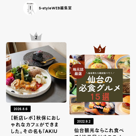
S-styleWEB編集室
2026.8.6
【新店レポ】秋保におし
2022.9.2
ゃれなカフェができま
仙台観光ならこれ食べ
した。その名も『AKIU