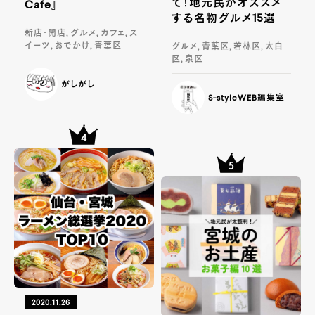
て！地元民がオススメ
Cafe』
する名物グルメ15選
新店・開店, グルメ, カフェ, ス
イーツ, おでかけ, 青葉区
グルメ, 青葉区, 若林区, 太白
区, 泉区
がしがし
S-styleWEB編集室
2020.11.26