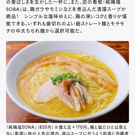
の香ばしさを生かした一杯に。また、店の看板「純鶏塩
SOBA」は、鶏ガラやモミジなどを煮込んだ清湯スープが
絶品！ シンプルな塩味ゆえに、鶏の深いコクと香りが堪
能できる。いずれも歯切れのよい細ストレート麺とモチモ
チの中太ちぢれ麺から選択可能だ。
「純鶏塩SONA」（820円）※替え玉＋170円。鶏と塩だけとは思え
ない奥深い味が人気の理由。塩はスープに合うよう岩塩と沖縄産