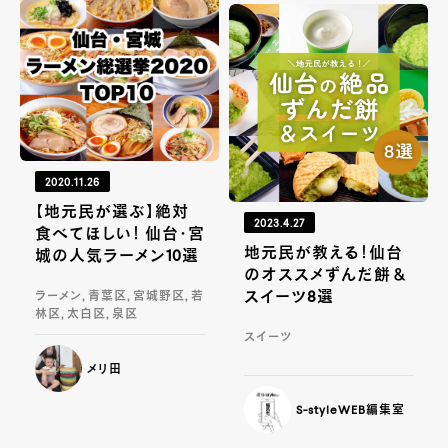
2020.11.26
【地元民が選ぶ】絶対
2023.4.27
食べてほしい！ 仙台・宮
地元民が教える！仙台
城の人気ラーメン10選
のオススメずんだ餅＆
スイーツ8選
ラーメン, 青葉区, 宮城野区, 若
林区, 太白区, 泉区
スイーツ
メリ田
S-styleWEB編集室