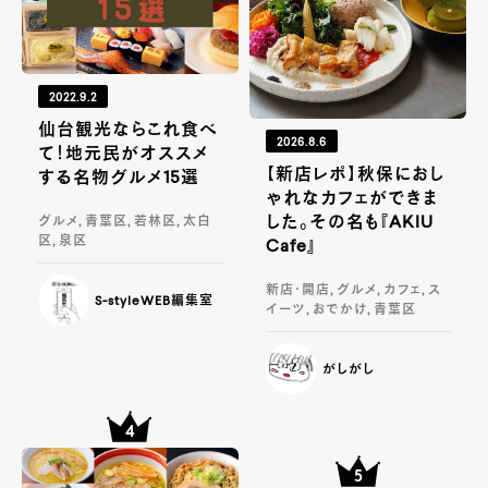
2022.9.2
仙台観光ならこれ食べ
2026.8.6
て！地元民がオススメ
【新店レポ】秋保におし
する名物グルメ15選
ゃれなカフェができま
した。その名も『AKIU
グルメ, 青葉区, 若林区, 太白
区, 泉区
Cafe』
新店・開店, グルメ, カフェ, ス
S-styleWEB編集室
イーツ, おでかけ, 青葉区
がしがし