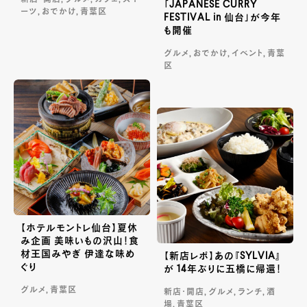
新店・開店, グルメ, カフェ, スイ
「JAPANESE CURRY
ーツ, おでかけ, 青葉区
FESTIVAL in 仙台」が今年
も開催
グルメ, おでかけ, イベント, 青葉
区
【ホテルモントレ仙台】夏休
み企画 美味いもの沢山！食
材王国みやぎ 伊達な味め
【新店レポ】あの『SYLVIA』
ぐり
が 14年ぶりに五橋に帰還！
グルメ, 青葉区
新店・開店, グルメ, ランチ, 酒
場, 青葉区