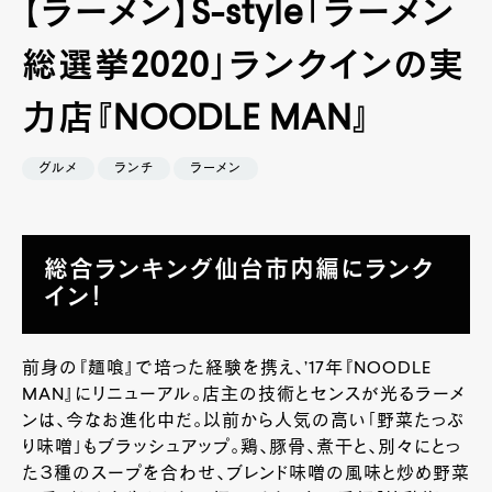
【ラーメン】S-style「ラーメン
総選挙2020」ランクインの実
力店『NOODLE MAN』
グルメ
ランチ
ラーメン
総合ランキング仙台市内編にランク
イン！
前身の『麺喰』で培った経験を携え、’17年『NOODLE
MAN』にリニューアル。店主の技術とセンスが光るラーメ
ンは、今なお進化中だ。以前から人気の高い「野菜たっぷ
り味噌」もブラッシュアップ。鶏、豚骨、煮干と、別々にとっ
た３種のスープを合わせ、ブレンド味噌の風味と炒め野菜