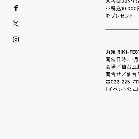
※各回30分
※税込10,0
をプレゼント
力祭 RIKI-FES
開催日時／1月15
会場／仙台三越
問合せ／仙台
☎022-225-711
【イベント公式H