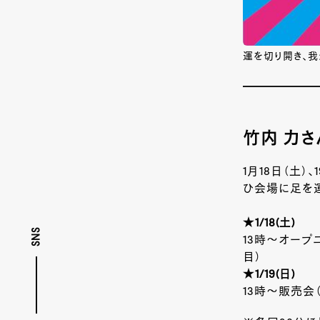
運を切り開き、我
竹内 力さ
1月18日（土
ひ会場に足を
★1/18(土)
SNS
13時〜オープ
目）
★1/19(日)
13時〜販売会（