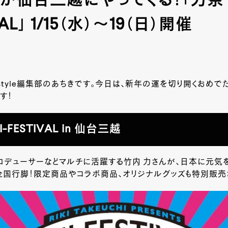
が仙台三越にやってくる！「力祭 RI
VAL」 1/15（水）～19（日）開催
-style編集部のあちきです。今日は、新年の運を切り開くおめで
す！
I-FESTIVAL in 仙台三越
ロデューサーなどマルチに活躍する竹内 力さんが、日本に元気
全国行脚！限定商品やコラボ商品、オリジナルグッズも特別販売