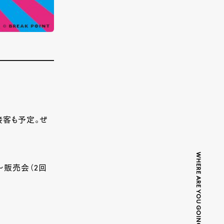
接客も予定。ぜ
WHERE ARE YOU GOING TODAY?
～販売会（2回