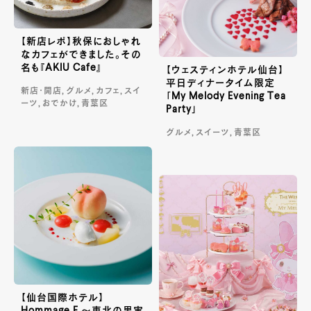
【新店レポ】秋保におしゃれ
なカフェができました。その
名も『AKIU Cafe』
【ウェスティンホテル仙台】
平日ディナータイム限定
新店・開店, グルメ, カフェ, スイ
「My Melody Evening Tea
ーツ, おでかけ, 青葉区
Party」
グルメ, スイーツ, 青葉区
【仙台国際ホテル】
Hommage F ～東北の果実