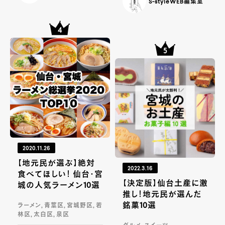
S-styleWEB編集室
2020.11.26
【地元民が選ぶ】絶対
2022.3.16
食べてほしい！ 仙台・宮
【決定版】仙台土産に激
城の人気ラーメン10選
推し！地元民が選んだ
銘菓10選
ラーメン, 青葉区, 宮城野区, 若
林区, 太白区, 泉区