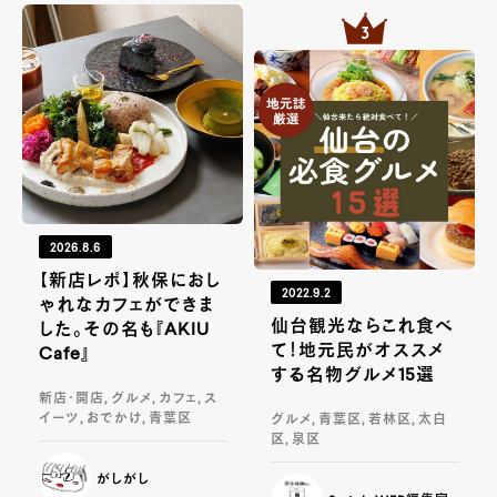
2026.8.6
【新店レポ】秋保におし
2022.9.2
ゃれなカフェができま
仙台観光ならこれ食べ
した。その名も『AKIU
て！地元民がオススメ
Cafe』
する名物グルメ15選
新店・開店, グルメ, カフェ, ス
イーツ, おでかけ, 青葉区
グルメ, 青葉区, 若林区, 太白
区, 泉区
がしがし