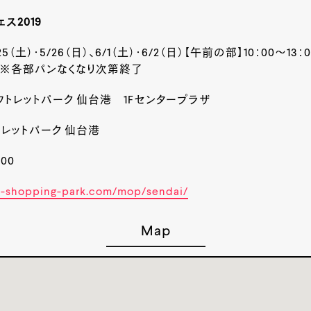
ス2019
5（土）・
5/26
（日）、
6/1
（土）・
6/2
（日）【午前の部】
10
：
00
～
13
：
0
※各部パンなくなり次第終了
ウトレットパーク 仙台港
1F
センタープラザ
レットパーク 仙台港
800
ui-shopping-park.com/mop/sendai/
Map