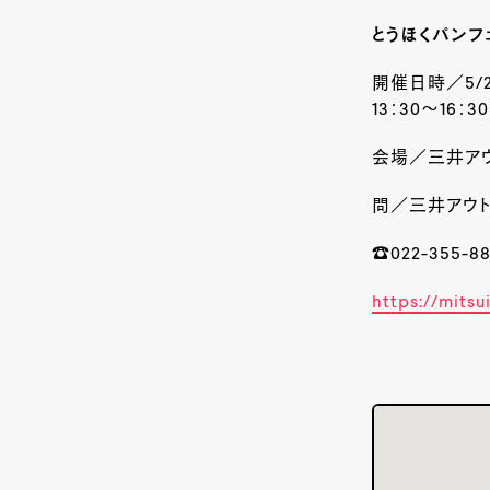
とうほくパンフェ
開催日時／5/2
13
：
30
～
16
：
30
会場／三井ア
問／三井アウト
☎
022-355-8
https://mits