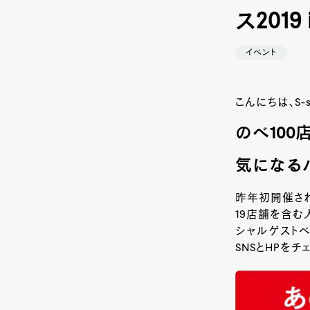
ス201
イベント
こんにちは、S
のべ
100
気になる
昨年初開催され
19
店舗を含む
シャルゲストベ
SNS
と
HP
をチェ