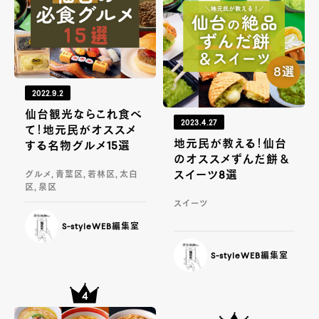
2022.9.2
仙台観光ならこれ食べ
2023.4.27
て！地元民がオススメ
地元民が教える！仙台
する名物グルメ15選
のオススメずんだ餅＆
スイーツ8選
グルメ, 青葉区, 若林区, 太白
区, 泉区
スイーツ
S-styleWEB編集室
S-styleWEB編集室