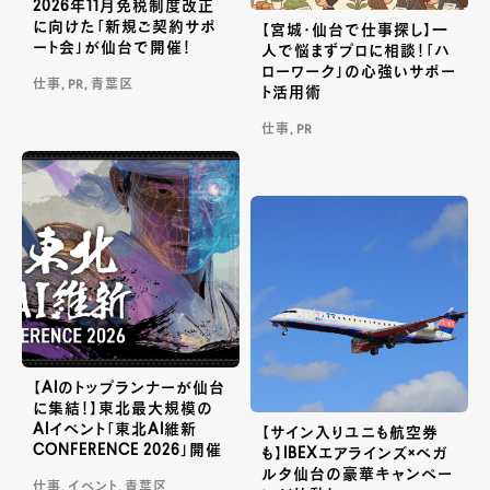
2026年11月免税制度改正
に向けた「新規ご契約サポ
【宮城・仙台で仕事探し】一
ート会」が仙台で開催！
人で悩まずプロに相談！「ハ
ローワーク」の心強いサポー
仕事, PR, 青葉区
ト活用術
仕事, PR
【AIのトップランナーが仙台
に集結！】東北最大規模の
AIイベント「東北AI維新
【サイン入りユニも航空券
CONFERENCE 2026」開催
も】IBEXエアラインズ×ベガ
ルタ仙台の豪華キャンペー
仕事, イベント, 青葉区