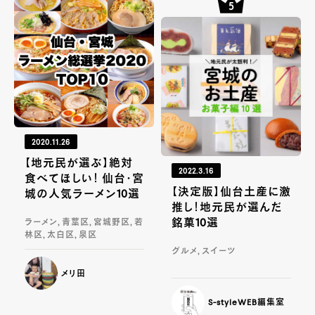
2020.11.26
【地元民が選ぶ】絶対
2022.3.16
食べてほしい！ 仙台・宮
【決定版】仙台土産に激
城の人気ラーメン10選
推し！地元民が選んだ
銘菓10選
ラーメン, 青葉区, 宮城野区, 若
林区, 太白区, 泉区
グルメ, スイーツ
メリ田
S-styleWEB編集室