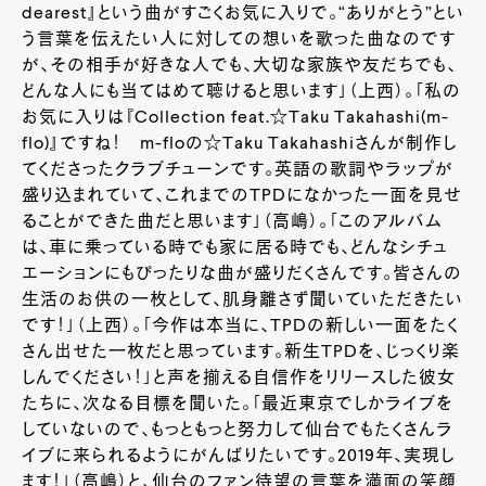
dearest
』という曲がすごくお気に入りで。“ありがとう”とい
う言葉を伝えたい人に対しての想いを歌った曲なのです
が、その相手が好きな人でも、大切な家族や友だちでも、
どんな人にも当てはめて聴けると思います」（上西）。「私の
お気に入りは『
Collection feat.
☆
Taku Takahashi(m-
flo)
』ですね！
m-flo
の☆
Taku Takahashi
さんが制作し
てくださったクラブチューンです。英語の歌詞やラップが
盛り込まれていて、これまでの
TPD
になかった一面を見せ
ることができた曲だと思います」（高嶋）。「このアルバム
は、車に乗っている時でも家に居る時でも、どんなシチュ
エーションにもぴったりな曲が盛りだくさんです。皆さんの
生活のお供の一枚として、肌身離さず聞いていただきたい
です！」（上西）。「今作は本当に、
TPD
の新しい一面をたく
さん出せた一枚だと思っています。新生
TPD
を、じっくり楽
しんでください！」と声を揃える自信作をリリースした彼女
たちに、次なる目標を聞いた。「最近東京でしかライブを
していないので、もっともっと努力して仙台でもたくさんラ
イブに来られるようにがんばりたいです。
2019
年、実現し
ます！」（高嶋）と、仙台のファン待望の言葉を満面の笑顔