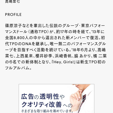
高嶋菜七
PROFILE
篠原涼子などを輩出した伝説のグループ・東京パフォー
マンスドール（通称
TPD
）が、約
17
年の時を経て、’
13
年に
全国
8,800
人の中から選出された新メンバーで復活。初
代
TPD
の
DNA
を継承し、唯一無二のパフォーマンスグル
ープを目指すべく活動を続けている。’
18
年６月より、高嶋
菜七、上西星来、櫻井紗季、浜崎香帆、脇 あかり、橘 二葉
の６名での新体制となり、『
Hey, Girls!
』は新生
TPD
初の
フルアルバム。