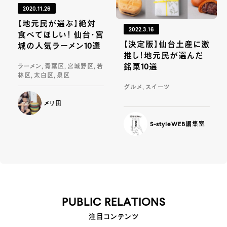
2020.11.26
【地元民が選ぶ】絶対
2022.3.16
食べてほしい！ 仙台・宮
【決定版】仙台土産に激
城の人気ラーメン10選
推し！地元民が選んだ
銘菓10選
ラーメン, 青葉区, 宮城野区, 若
林区, 太白区, 泉区
グルメ, スイーツ
メリ田
S-styleWEB編集室
PUBLIC RELATIONS
注目コンテンツ