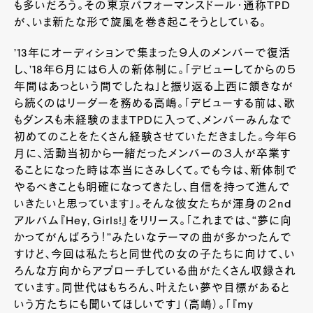
も多いだろう。その東京パフォーマンスドール・通称
TPD
が、いま新たな形で旋風を巻き起こそうとしている。
’
13
年にオーディションで集まった９人のメンバーで復活
し、’
18
年６月には６人の新体制に。「デビューしてからの５
年間はあっという間でしたね」と振り返る上西に頷きなが
ら続くのはリーダーを務める高嶋。「デビューする前は、歌
もダンスも未経験のまま
TPD
に入って、メンバーみんなで
初めてのことをたくさん経験させていただきました。今年６
月に、活動当初から一緒だったメンバーの３人が卒業す
ることになった時は本当にさみしくて。でも今は、新体制で
やるべきことも明確になってきたし、自信を持って進んで
いきたいと思っています」。そんな彼女たちが渾身の２
nd
アルバム『
Hey, Girls!
』をリリース。「これまでは、“夢に向
かってがんばろう！”みたいなテーマの曲が多かったんで
すけど、今回は私たちと同世代の女の子たちに向けて、い
ろんな方向からアプローチしている曲がたくさん収録され
ています。同世代はもちろん、叶えたい夢や目標があると
いう方たちにも聞いてほしいです」（高嶋）。「『
my