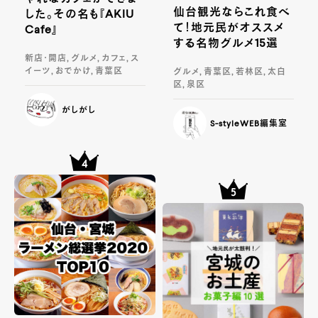
仙台観光ならこれ食べ
した。その名も『AKIU
て！地元民がオススメ
Cafe』
する名物グルメ15選
新店・開店, グルメ, カフェ, ス
イーツ, おでかけ, 青葉区
グルメ, 青葉区, 若林区, 太白
区, 泉区
がしがし
S-styleWEB編集室