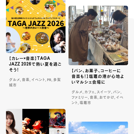
【カレー×音楽】TAGA
JAZZ 2026で熱い夏を過ご
そう！
【パン、お菓子、コーヒーに
音楽も！】塩竈の港が心地よ
グルメ, 音楽, イベント, PR, 多賀
いマルシェ会場に
城市
グルメ, カフェ, スイーツ, パン,
ファミリー, 音楽, おでかけ, イベ
ント, 塩竈市