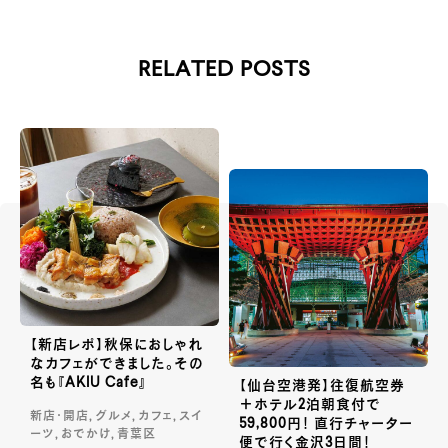
RELATED POSTS
【新店レポ】秋保におしゃれ
なカフェができました。その
名も『AKIU Cafe』
【仙台空港発】往復航空券
＋ホテル2泊朝食付で
新店・開店, グルメ, カフェ, スイ
59,800円！ 直行チャーター
ーツ, おでかけ, 青葉区
便で行く金沢3日間！