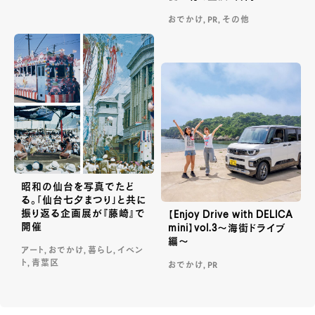
おでかけ, PR, その他
昭和の仙台を写真でたど
る。「仙台七夕まつり」と共に
振り返る企画展が『藤崎』で
【Enjoy Drive with DELICA
開催
mini】vol.3～海街ドライブ
編～
アート, おでかけ, 暮らし, イベン
ト, 青葉区
おでかけ, PR