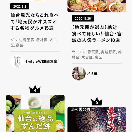
2022.9.2
仙台観光ならこれ食べ
2020.11.26
て！地元民がオススメ
【地元民が選ぶ】絶対
する名物グルメ15選
食べてほしい！ 仙台・宮
城の人気ラーメン10選
グルメ, 青葉区, 若林区, 太白
区, 泉区
ラーメン, 青葉区, 宮城野区, 若
林区, 太白区, 泉区
S-styleWEB編集室
メリ田