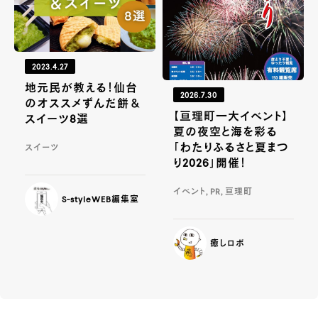
2023.4.27
地元民が教える！仙台
2026.7.30
のオススメずんだ餅＆
【亘理町一大イベント】
スイーツ8選
夏の夜空と海を彩る
「わたりふるさと夏まつ
スイーツ
り2026」開催！
イベント, PR, 亘理町
S-styleWEB編集室
癒しロボ