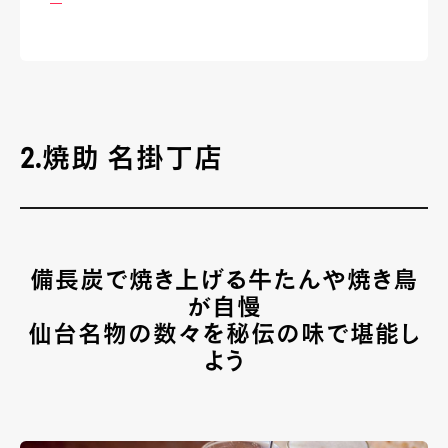
2.焼助 名掛丁店
備長炭で焼き上げる牛たんや焼き鳥
が自慢
仙台名物の数々を秘伝の味で堪能し
よう