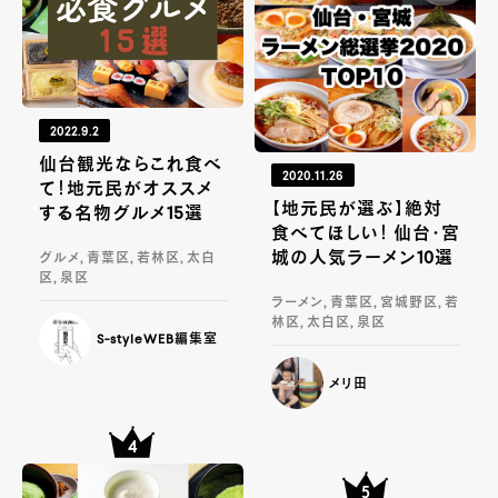
2022.9.2
仙台観光ならこれ食べ
2020.11.26
て！地元民がオススメ
【地元民が選ぶ】絶対
する名物グルメ15選
食べてほしい！ 仙台・宮
城の人気ラーメン10選
グルメ, 青葉区, 若林区, 太白
区, 泉区
ラーメン, 青葉区, 宮城野区, 若
林区, 太白区, 泉区
S-styleWEB編集室
メリ田