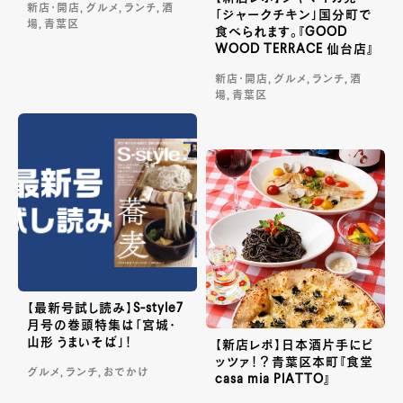
新店・開店, グルメ, ランチ, 酒
「ジャークチキン」国分町で
場, 青葉区
食べられます。『GOOD
WOOD TERRACE 仙台店』
新店・開店, グルメ, ランチ, 酒
場, 青葉区
【最新号試し読み】S-style7
月号の巻頭特集は「宮城・
山形 うまいそば」！
【新店レポ】日本酒片手にピ
ッツァ！？青葉区本町『食堂
グルメ, ランチ, おでかけ
casa mia PIATTO』