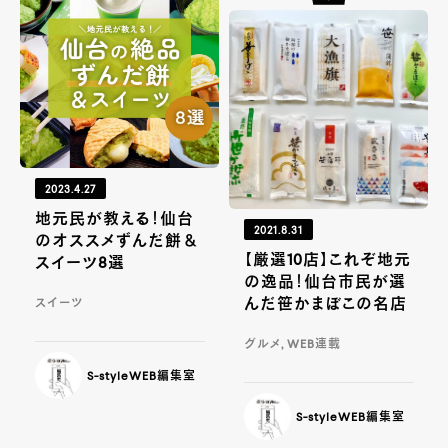
2023.4.27
地元民が教える！仙台
2021.8.31
のオススメずんだ餅＆
【厳選10店】これぞ地元
スイーツ8選
の逸品！仙台市民が選
んだ笹かまぼこの名店
スイーツ
グルメ, WEB連載
S-styleWEB編集室
S-styleWEB編集室