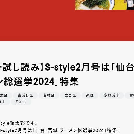
試し読み】S-style2月号は「仙
総選挙2024」特集
葉区
宮城野区
若林区
太白区
泉区
多賀城市
富
取市
岩沼市
style編集部です。
style2月号は「仙台・宮城 ラーメン総選挙2024」特集！