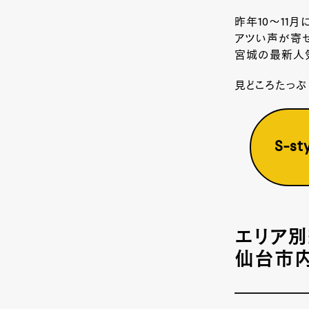
昨年10～11
アツい声が寄
宮城の最新人
見どころたっぷ
S-
エリア
仙台市