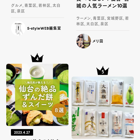
城の人気ラーメン10選
グルメ, 青葉区, 若林区, 太白
区, 泉区
ラーメン, 青葉区, 宮城野区, 若
林区, 太白区, 泉区
S-styleWEB編集室
メリ田
2023.4.27