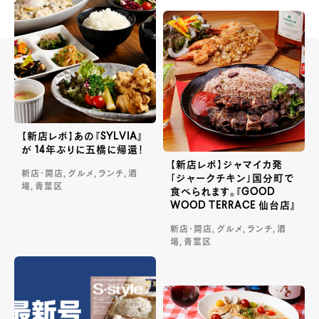
【新店レポ】あの『SYLVIA』
が 14年ぶりに五橋に帰還！
【新店レポ】ジャマイカ発
新店・開店, グルメ, ランチ, 酒
「ジャークチキン」国分町で
場, 青葉区
食べられます。『GOOD
WOOD TERRACE 仙台店』
新店・開店, グルメ, ランチ, 酒
場, 青葉区