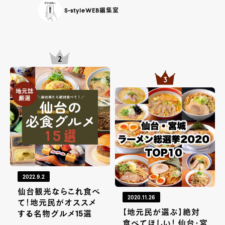
S-styleWEB編集室
2022.9.2
仙台観光ならこれ食べ
2020.11.26
て！地元民がオススメ
【地元民が選ぶ】絶対
する名物グルメ15選
食べてほしい！ 仙台・宮