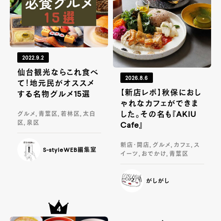
2022.9.2
仙台観光ならこれ食べ
2026.8.6
て！地元民がオススメ
【新店レポ】秋保におし
する名物グルメ15選
ゃれなカフェができま
した。その名も『AKIU
グルメ, 青葉区, 若林区, 太白
区, 泉区
Cafe』
新店・開店, グルメ, カフェ, ス
S-styleWEB編集室
イーツ, おでかけ, 青葉区
がしがし