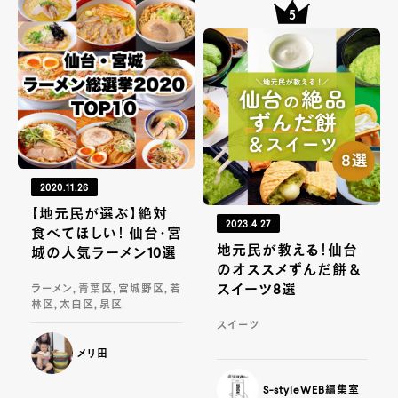
2020.11.26
【地元民が選ぶ】絶対
2023.4.27
食べてほしい！ 仙台・宮
地元民が教える！仙台
城の人気ラーメン10選
のオススメずんだ餅＆
スイーツ8選
ラーメン, 青葉区, 宮城野区, 若
林区, 太白区, 泉区
スイーツ
メリ田
S-styleWEB編集室