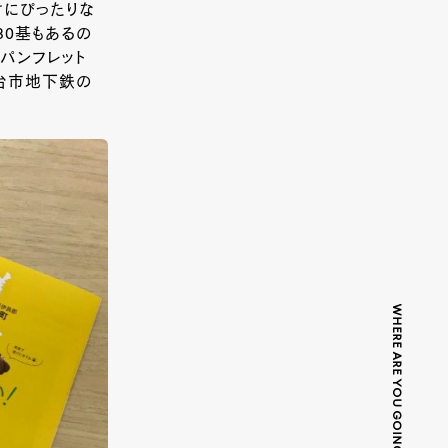
にぴったりな
80基もあるの
パンフレット
仙台市地下鉄の
WHERE ARE YOU GOING TODAY?