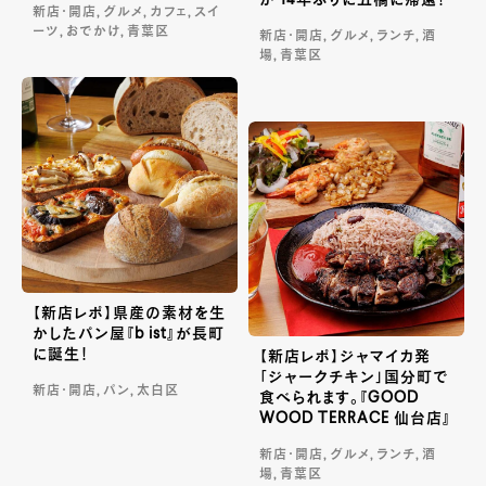
が 14年ぶりに五橋に帰還！
新店・開店, グルメ, カフェ, スイ
ーツ, おでかけ, 青葉区
新店・開店, グルメ, ランチ, 酒
場, 青葉区
【新店レポ】県産の素材を生
かしたパン屋『b ist』が長町
に誕生！
【新店レポ】ジャマイカ発
「ジャークチキン」国分町で
新店・開店, パン, 太白区
食べられます。『GOOD
WOOD TERRACE 仙台店』
新店・開店, グルメ, ランチ, 酒
場, 青葉区