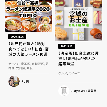
2020.11.26
【地元民が選ぶ】絶対
2022.3.16
食べてほしい！ 仙台・宮
【決定版】仙台土産に激
城の人気ラーメン10選
推し！地元民が選んだ
銘菓10選
ラーメン, 青葉区, 宮城野区, 若
林区, 太白区, 泉区
グルメ, スイーツ
メリ田
S-styleWEB編集室