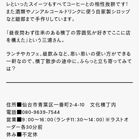
レといったスイーツもすべてコーヒーとの相性抜群です！
また酒類やノンアルコールドリンクに使う自家製シロップ
など細部まで手作りしています。
「昼夜問わず往来のある横丁の雰囲気が好きでここに店
を構えた」という三浦さん。
ランチやカフェ、昼飲みなど、思い思いの使い方ができる
一軒なので、横丁散歩の途中に、ふらっと立ち寄ってみて
は？
住所■仙台市青葉区一番町2-4-10 文化横丁内
電話■080-9639-7544
営業■9：00～16：00（ランチ11：30～14：00）※ラストオ
ーダー各30分前
休み■不定休