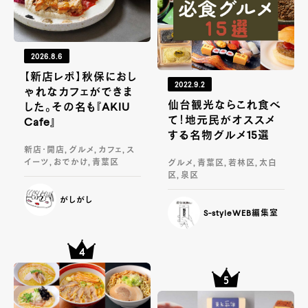
2026.8.6
【新店レポ】秋保におし
2022.9.2
ゃれなカフェができま
仙台観光ならこれ食べ
した。その名も『AKIU
て！地元民がオススメ
Cafe』
する名物グルメ15選
新店・開店, グルメ, カフェ, ス
イーツ, おでかけ, 青葉区
グルメ, 青葉区, 若林区, 太白
区, 泉区
がしがし
S-styleWEB編集室