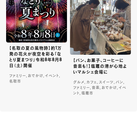
【名取の夏の風物詩】約1万
発の花火が夜空を彩る「な
とり夏まつり」令和8年8月8
【パン、お菓子、コーヒーに
日（土）開催
音楽も！】塩竈の港が心地よ
いマルシェ会場に
ファミリー, おでかけ, イベント,
名取市
グルメ, カフェ, スイーツ, パン,
ファミリー, 音楽, おでかけ, イベ
ント, 塩竈市