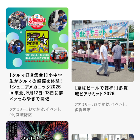
【クルマ好き集合！】小中学
生がクルマの整備を体験！
「ジュニアメカニック2026
【夏はビールで乾杯！】多賀
in 東北」9月12日・13日に夢
城ビアサミット 2026
メッセみやぎで開催
ファミリー, おでかけ, イベント,
ファミリー, おでかけ, イベント,
多賀城市
PR, 宮城野区