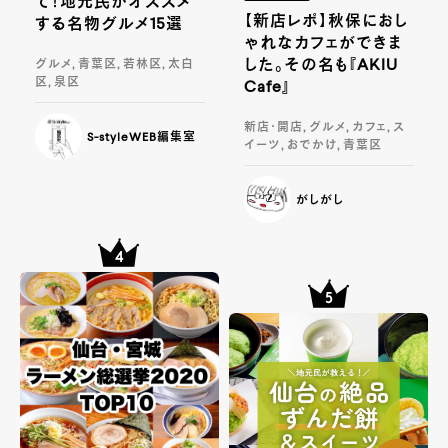
て！地元民がオススメ
【新店レポ】秋保におし
する名物グルメ15選
ゃれなカフェができま
した。その名も『AKIU
グルメ, 青葉区, 若林区, 太白
区, 泉区
Cafe』
新店・開店, グルメ, カフェ, ス
S-styleWEB編集室
イーツ, おでかけ, 青葉区
がしがし