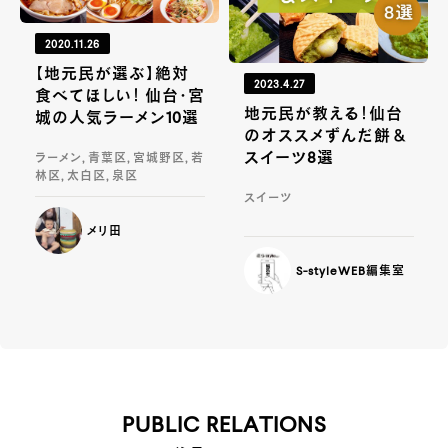
2020.11.26
【地元民が選ぶ】絶対
2023.4.27
食べてほしい！ 仙台・宮
地元民が教える！仙台
城の人気ラーメン10選
のオススメずんだ餅＆
スイーツ8選
ラーメン, 青葉区, 宮城野区, 若
林区, 太白区, 泉区
スイーツ
メリ田
S-styleWEB編集室
PUBLIC RELATIONS