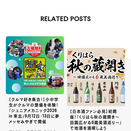
RELATED POSTS
【クルマ好き集合！】小中学
生がクルマの整備を体験！
「ジュニアメカニック2026
【日本酒ファン必見】初開
in 東北」9月12日・13日に夢
催！「くりはら秋の蔵開き〜
メッセみやぎで開催
田園広がる6蔵美酒巡り〜」
で地酒を満喫しよう