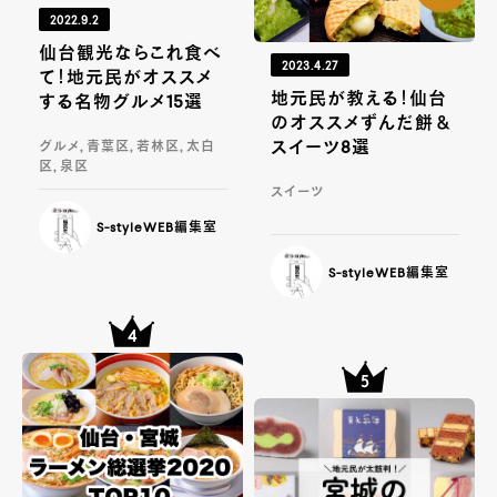
2022.9.2
仙台観光ならこれ食べ
2023.4.27
て！地元民がオススメ
地元民が教える！仙台
する名物グルメ15選
のオススメずんだ餅＆
スイーツ8選
グルメ, 青葉区, 若林区, 太白
区, 泉区
スイーツ
S-styleWEB編集室
S-styleWEB編集室