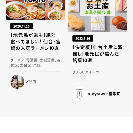
2020.11.26
【地元民が選ぶ】絶対
2022.3.16
食べてほしい！ 仙台・宮
【決定版】仙台土産に激
城の人気ラーメン10選
推し！地元民が選んだ
銘菓10選
ラーメン, 青葉区, 宮城野区, 若
林区, 太白区, 泉区
グルメ, スイーツ
メリ田
S-styleWEB編集室