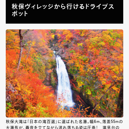
秋保ヴィレッジから行けるドライブス
ポット
秋保大滝は「日本の滝百選」に選ばれた名瀑。幅6ｍ、落差55ｍの
大瀑布が、轟音を立てながら流れ落ちる姿は圧巻！ 滝見台の