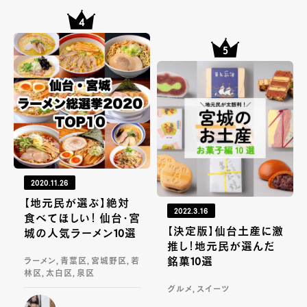
2020.11.26
【地元民が選ぶ】絶対
2022.3.16
食べてほしい！ 仙台・宮
【決定版】仙台土産に激
城の人気ラーメン10選
推し！地元民が選んだ
銘菓10選
ラーメン, 青葉区, 宮城野区, 若
林区, 太白区, 泉区
グルメ, スイーツ