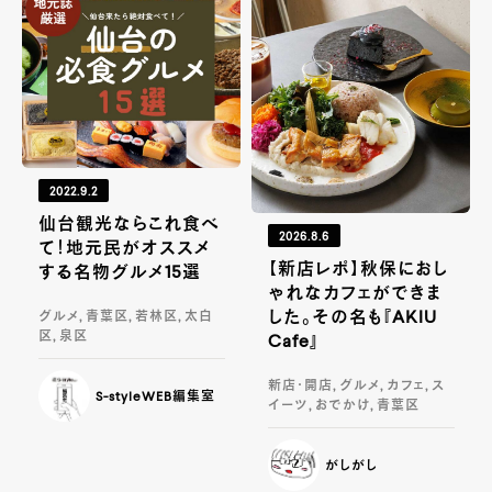
2022.9.2
仙台観光ならこれ食べ
2026.8.6
て！地元民がオススメ
【新店レポ】秋保におし
する名物グルメ15選
ゃれなカフェができま
した。その名も『AKIU
グルメ, 青葉区, 若林区, 太白
区, 泉区
Cafe』
新店・開店, グルメ, カフェ, ス
S-styleWEB編集室
イーツ, おでかけ, 青葉区
がしがし