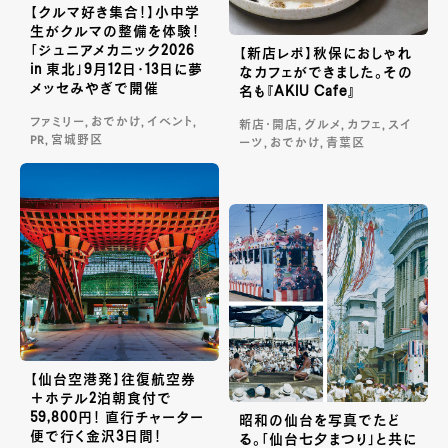
【クルマ好き集合！】小中学
生がクルマの整備を体験！
「ジュニアメカニック2026
【新店レポ】秋保におしゃれ
in 東北」9月12日・13日に夢
なカフェができました。その
メッセみやぎで開催
名も『AKIU Cafe』
ファミリー, おでかけ, イベント,
新店・開店, グルメ, カフェ, スイ
PR, 宮城野区
ーツ, おでかけ, 青葉区
【仙台空港発】往復航空券
＋ホテル2泊朝食付で
59,800円！ 直行チャーター
昭和の仙台を写真でたど
便で行く金沢3日間！
る。「仙台七夕まつり」と共に