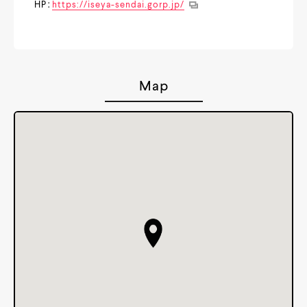
HP：
https://iseya-sendai.gorp.jp/
Map