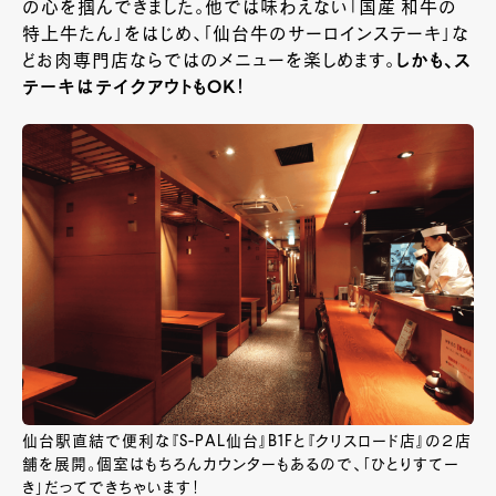
の心を掴んできました。他では味わえない「国産 和牛の
特上牛たん」をはじめ、「仙台牛のサーロインステーキ」な
どお肉専門店ならではのメニューを楽しめます。
しかも、ス
テーキはテイクアウトもOK！
仙台駅直結で便利な『S-PAL仙台』B1Fと『クリスロード店』の２店
舗を展開。個室はもちろんカウンターもあるので、「ひとりすてー
き」だってできちゃいます！