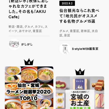
【新店レポ】秋保におし
2022.9.2
ゃれなカフェができま
仙台観光ならこれ食べ
した。その名も『AKIU
て！地元民がオススメ
Cafe』
する名物グルメ15選
新店・開店, グルメ, カフェ, ス
イーツ, おでかけ, 青葉区
グルメ, 青葉区, 若林区, 太白
区, 泉区
がしがし
S-styleWEB編集室