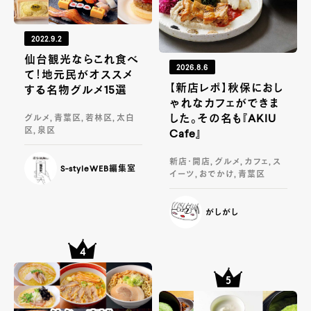
2022.9.2
仙台観光ならこれ食べ
2026.8.6
て！地元民がオススメ
【新店レポ】秋保におし
する名物グルメ15選
ゃれなカフェができま
した。その名も『AKIU
グルメ, 青葉区, 若林区, 太白
区, 泉区
Cafe』
新店・開店, グルメ, カフェ, ス
S-styleWEB編集室
イーツ, おでかけ, 青葉区
がしがし