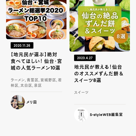
2020.11.26
【地元民が選ぶ】絶対
2023.4.27
食べてほしい！ 仙台・宮
地元民が教える！仙台
城の人気ラーメン10選
のオススメずんだ餅＆
スイーツ8選
ラーメン, 青葉区, 宮城野区, 若
林区, 太白区, 泉区
スイーツ
メリ田
S-styleWEB編集室