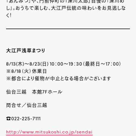
「あんみつ」や、門前仲町の『深川太郎』自慢の「深川め
し」。おうちで楽しむ、大江戸伝統の味わいをお見逃しな
く！
大江戸浅草まつり
8/13(木
)
～
8/23(
日
) 10
：
00
～
19
：
30
（最終日～
17
：
00
）
※8/18（火）休業日
※都合により催物が中止となる場合がございます
仙台三越 本館
7F
ホール
問合せ／仙台三越
☎022-225-7111
http://www.mitsukoshi.co.jp/sendai